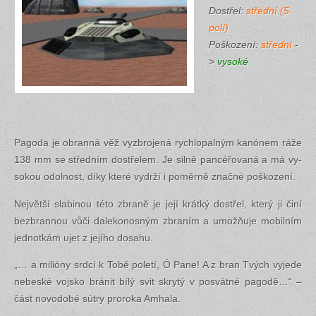
Do­střel:
střed­ní (5
polí)
Po­ško­ze­ní:
střed­ní
-
>
vy­so­ké
Pa­go­da je obran­ná věž vy­zbro­je­ná rych­lo­pal­ným kanónem ráže
138 mm se střed­ním do­stře­lem. Je silně pan­cé­řo­va­ná a má vy­
so­kou odol­nost, díky které vy­dr­ží i po­měr­ně znač­né po­ško­ze­ní.
Nej­vět­ší sla­bi­nou této zbra­ně je její krát­ký do­střel, který ji činí
bez­bran­nou vůči da­le­ko­nos­ným zbra­ním a umožňuje mo­bil­ním
jed­notkám ujet z je­jí­ho do­sa­hu.
„… a milióny srdcí k Tobě po­le­tí, Ó Pane! A z bran Tvých vy­je­de
ne­bes­ké voj­sko brá­nit bílý svit skry­tý v po­svát­né pa­go­dě…“ –
část no­vo­do­bé sútry pro­ro­ka Amha­la.