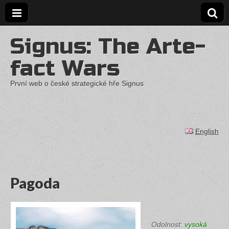
Sig­nus: The Ar­te­
fact Wars
První web o české stra­te­gic­ké hře Sig­nus
English
Pa­go­da
Odol­nost:
vy­so­ká